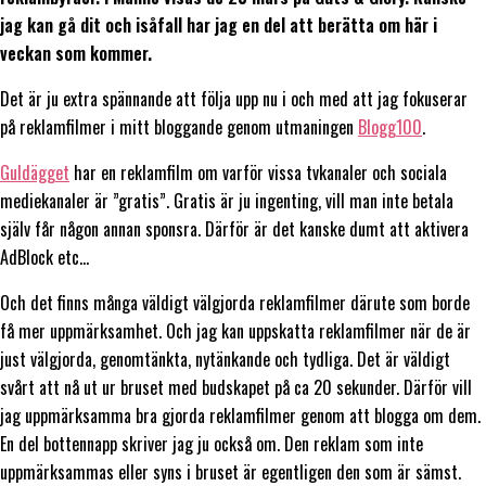
jag kan gå dit och isåfall har jag en del att berätta om här i
veckan som kommer.
Det är ju extra spännande att följa upp nu i och med att jag fokuserar
på reklamfilmer i mitt bloggande genom utmaningen
Blogg100
.
Guldägget
har en reklamfilm om varför vissa tvkanaler och sociala
mediekanaler är ”gratis”. Gratis är ju ingenting, vill man inte betala
själv får någon annan sponsra. Därför är det kanske dumt att aktivera
AdBlock etc…
Och det finns många väldigt välgjorda reklamfilmer därute som borde
få mer uppmärksamhet. Och jag kan uppskatta reklamfilmer när de är
just välgjorda, genomtänkta, nytänkande och tydliga. Det är väldigt
svårt att nå ut ur bruset med budskapet på ca 20 sekunder. Därför vill
jag uppmärksamma bra gjorda reklamfilmer genom att blogga om dem.
En del bottennapp skriver jag ju också om. Den reklam som inte
uppmärksammas eller syns i bruset är egentligen den som är sämst.