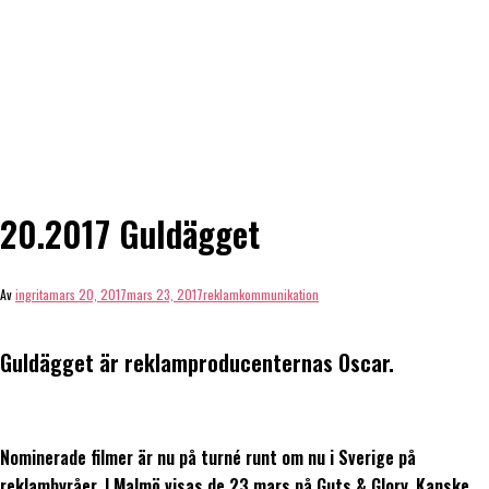
20.2017 Guldägget
Av
ingrita
mars 20, 2017
mars 23, 2017
reklamkommunikation
Guldägget är reklamproducenternas Oscar.
Nominerade filmer är nu på turné runt om nu i Sverige på
reklambyråer. I Malmö visas de 23 mars på Guts & Glory. Kanske