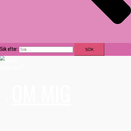
Sök efter:
Stäng meny
OM MIG