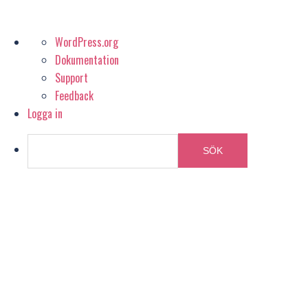
Om
WordPress.org
WordPress
Dokumentation
Support
Feedback
Logga in
Sök
Hoppa
till
innehåll
ILLUSTRATÖR