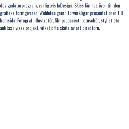
designdatorprogram, vanligtvis InDesign. Skiss lämnas över till den
grafiska formgivaren. Webbdesignern förverkligar presentationen till
hemsida. Fotograf, illustratör, filmproducent, retuschör, stylist etc
anlitas i vissa projekt, vilket ofta sköts av art directorn.
Läs gärna lite om mina tidigare jobb som art director på min första
hemsida
.
skissa…
Sök
efter: