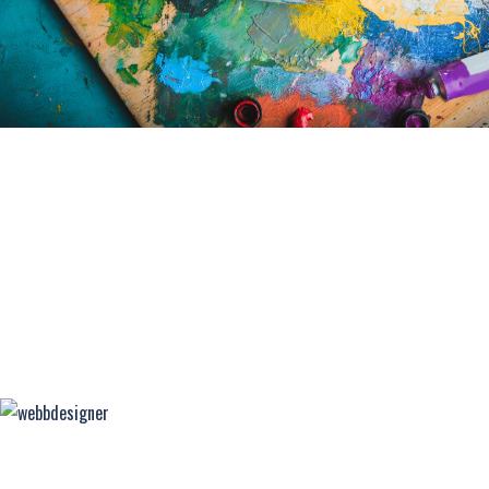
ILLUSTRATÖR
GRAFISK FORMGIVARE
MATGLÄDJE
FÄRGFOKUS
WEBBDESIGNER