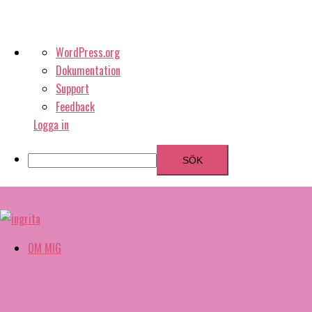
Om
WordPress.org
WordPress
Dokumentation
Support
Feedback
Logga in
Sök
Hoppa
till
innehåll
OM MIG