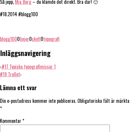
Så jepp,
Mia Berg
– du klämde det direkt. Bra där! 🙂
#18.2014 #blogg100
blogg100
0
linjer
0
skylt
0
typografi
Inläggsnavigering
#17 Typiska typografimissar 1
#19 Trollet
Lämna ett svar
Din e-postadress kommer inte publiceras.
Obligatoriska fält är märkta
*
Kommentar
*