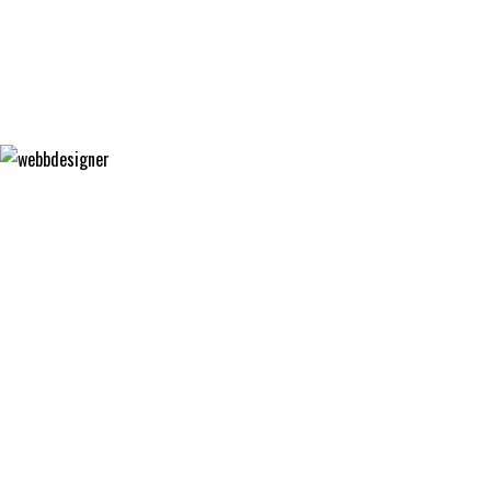
MATGLÄDJE
FÄRGFOKUS
WEBBDESIGNER