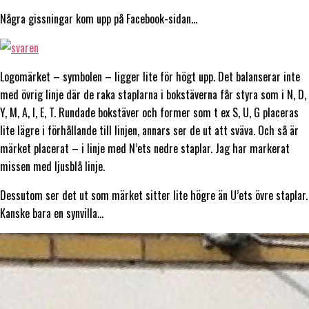
Några gissningar kom upp på Facebook-sidan…
Logomärket – symbolen – ligger lite för högt upp. Det balanserar inte
med övrig linje där de raka staplarna i bokstäverna får styra som i N, D,
Y, M, A, I, E, T. Rundade bokstäver och former som t ex S, U, G placeras
lite lägre i förhållande till linjen, annars ser de ut att sväva. Och så är
märket placerat – i linje med N’ets nedre staplar. Jag har markerat
missen med ljusblå linje.
Dessutom ser det ut som märket sitter lite högre än U’ets övre staplar.
Kanske bara en synvilla…