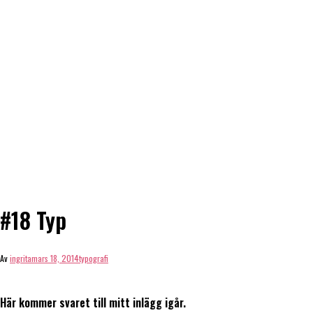
#18 Typ
Av
ingrita
mars 18, 2014
typografi
Här kommer svaret till mitt inlägg igår.