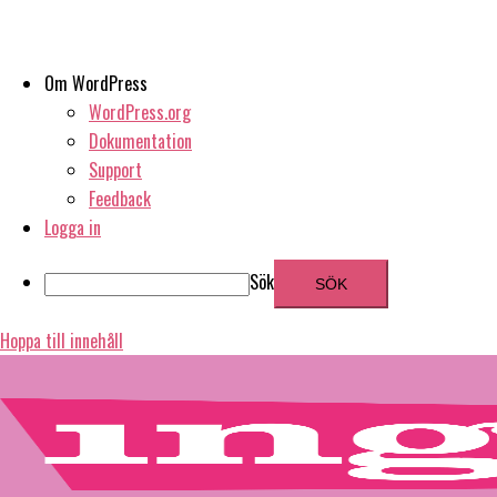
Om WordPress
WordPress.org
Dokumentation
Support
Feedback
Logga in
Sök
Hoppa till innehåll