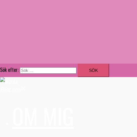
Sök efter:
Stäng meny
OM MIG