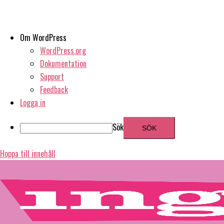
Om WordPress
WordPress.org
Dokumentation
Support
Feedback
Logga in
Sök
Hoppa till innehåll