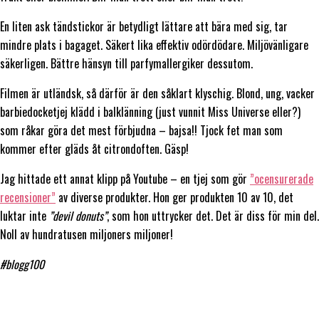
En liten ask tändstickor är betydligt lättare att bära med sig, tar
mindre plats i bagaget. Säkert lika effektiv odördödare. Miljövänligare
säkerligen. Bättre hänsyn till parfymallergiker dessutom.
Filmen är utländsk, så därför är den såklart klyschig. Blond, ung, vacker
barbiedocketjej klädd i balklänning (just vunnit Miss Universe eller?)
som råkar göra det mest förbjudna – bajsa!! Tjock fet man som
kommer efter gläds åt citrondoften. Gäsp!
Jag hittade ett annat klipp på Youtube – en tjej som gör
”ocensurerade
recensioner”
av diverse produkter. Hon ger produkten 10 av 10, det
luktar inte
”devil donuts”
, som hon uttrycker det. Det är diss för min del.
Noll av hundratusen miljoners miljoner!
#blogg100