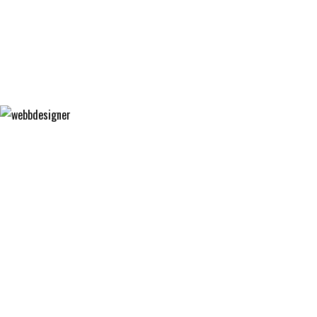
MATGLÄDJE
FÄRGFOKUS
WEBBDESIGNER