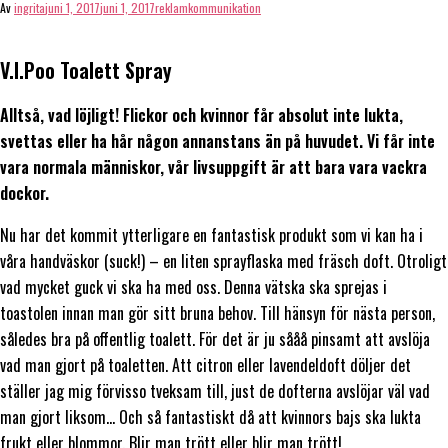
Av
ingrita
juni 1, 2017
juni 1, 2017
reklamkommunikation
V.I.Poo Toalett Spray
Alltså, vad löjligt! Flickor och kvinnor får absolut inte lukta,
svettas eller ha hår någon annanstans än på huvudet. Vi får inte
vara normala människor, vår livsuppgift är att bara vara vackra
dockor.
Nu har det kommit ytterligare en fantastisk produkt som vi kan ha i
våra handväskor (suck!) – en liten sprayflaska med fräsch doft. Otroligt
vad mycket guck vi ska ha med oss. Denna vätska ska sprejas i
toastolen innan man gör sitt bruna behov. Till hänsyn för nästa person,
således bra på offentlig toalett. För det är ju sååå pinsamt att avslöja
vad man gjort på toaletten. Att citron eller lavendeldoft döljer det
ställer jag mig förvisso tveksam till, just de dofterna avslöjar väl vad
man gjort liksom… Och så fantastiskt då att kvinnors bajs ska lukta
frukt eller blommor. Blir man trött eller blir man trött!