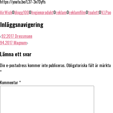
https://youtu.be/L37-3v7DyYs
AirWick
0
blogg100
0
hygienprodukt
0
reklam
0
reklamfilm
0
toalett
0
V.I.Poo
Inläggsnavigering
92.2017 Dressmann
94.2017 Magnum
Lämna ett svar
Din e-postadress kommer inte publiceras.
Obligatoriska fält är märkta
*
Kommentar
*