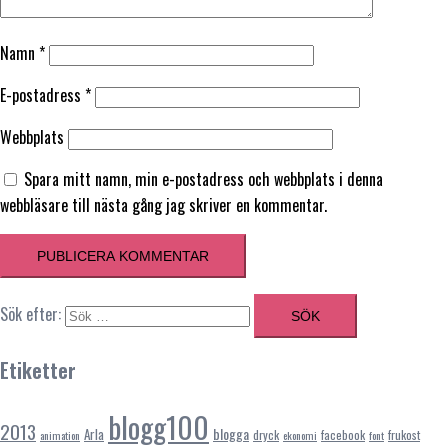
Namn
*
E-postadress
*
Webbplats
Spara mitt namn, min e-postadress och webbplats i denna
webbläsare till nästa gång jag skriver en kommentar.
Sök efter:
Etiketter
blogg100
2013
blogga
Arla
dryck
facebook
frukost
animation
ekonomi
font