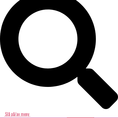
Slå på/av meny