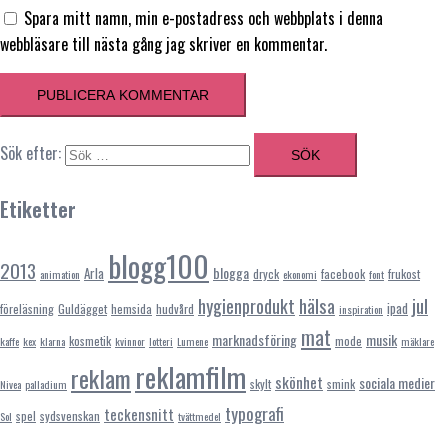
Spara mitt namn, min e-postadress och webbplats i denna
webbläsare till nästa gång jag skriver en kommentar.
Sök efter:
Etiketter
blogg100
2013
blogga
Arla
dryck
facebook
frukost
animation
ekonomi
font
hälsa
jul
hygienprodukt
ipad
föreläsning
Guldägget
hemsida
hudvård
inspiration
mat
marknadsföring
musik
kosmetik
mode
kaffe
kex
klarna
kvinnor
lotteri
Lumene
mäklare
reklamfilm
reklam
skönhet
sociala medier
skylt
smink
Nivea
palladium
typografi
teckensnitt
spel
sydsvenskan
Sol
tvättmedel