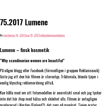
75.2017 Lumene
Av
ingrita
maj 14, 2017
maj 19, 2017
reklamkommunikation
Lumene – finsk kosmetik
”Why scandinavian women are beautiful”
På någon blogg eller Facebook (förmodligen i gruppen Reklamsnack)
läste jag att den här filmen är stereotyp. Trådsmala, blonda tjejer i
vanlig klyschig reklamordning alltså.
Kan hålla med om att fotomodellen är anoretiskt smal och jag tycker
inte det hör ihop med hälsa och skönhet alls. Filmen är antagligen
producerad i Norden (Finland?), det syns på manéret. Tjejen pratar