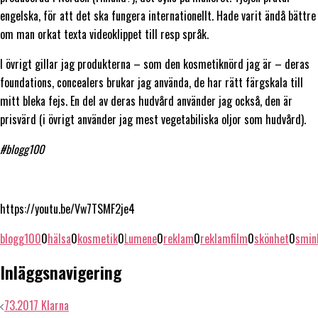
engelska, för att det ska fungera internationellt. Hade varit ändå bättre
om man orkat texta videoklippet till resp språk.
I övrigt gillar jag produkterna – som den kosmetiknörd jag är – deras
foundations, concealers brukar jag använda, de har rätt färgskala till
mitt bleka fejs. En del av deras hudvård använder jag också, den är
prisvärd (i övrigt använder jag mest vegetabiliska oljor som hudvård).
#blogg100
https://youtu.be/Vw7TSMF2je4
blogg100
0
hälsa
0
kosmetik
0
Lumene
0
reklam
0
reklamfilm
0
skönhet
0
smin
Inläggsnavigering
73.2017 Klarna