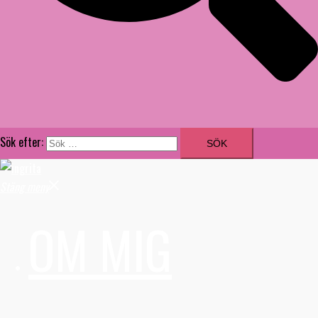
Sök efter:
Stäng meny
OM MIG