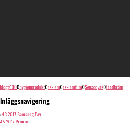
blogg100
0
hygienprodukt
0
reklam
0
reklamfilm
0
Sensodyne
0
tandkräm
Inläggsnavigering
43.2017 Samsung Pay
45.2017 Priorin