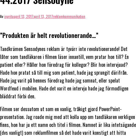
Av
ingrita
april 13, 2017
april 13, 2017
reklamkommunikation
”Produkten är helt revolutionerande…”
Tandkrämen Sensodynes reklam är tyvärr inte revolutionerande! Det
låter som tandläkaren i filmen läser innantill, vem pratar hon till? En
patient eller? Håller hon föredrag för kollegor? Blir hon intervjuad?
Hade hon pratat så till mig som patient, hade jag sprungit därifrån.
Hade jag varit på hennes föredrag hade jag somnat, eller spelat
Wordfeud i mobilen. Hade det varit en intervju hade jag förmodligen
bläddrat förbi den.
Filmen ser dessutom ut som en vanlig, tråkigt gjord PowerPoint-
presentation. Jag roade mig med att kolla upp om tandläkaren verkligen
finns, hon har ju ett namn och titel i filmen. Namnet är lika intetsägande
(dvs vanligt) som reklamfilmen så det hade varit konstigt att hitta