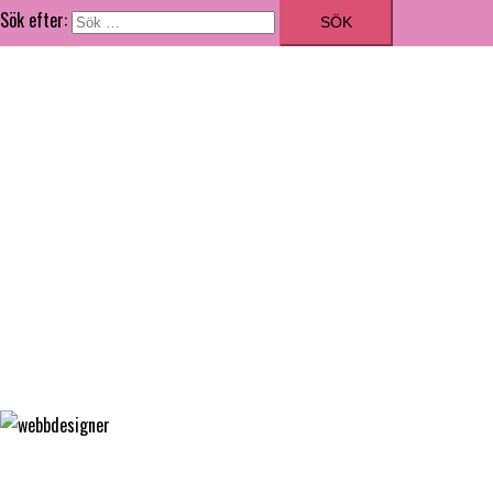
Sök efter:
ILLUSTRATÖR
GRAFISK FORMGIVARE
MATGLÄDJE
FÄRGFOKUS
WEBBDESIGNER