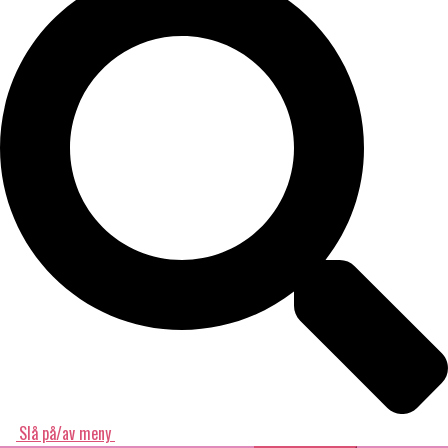
Slå på/av meny