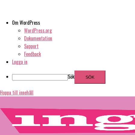
Om WordPress
WordPress.org
Dokumentation
Support
Feedback
Logga in
Sök
Hoppa till innehåll