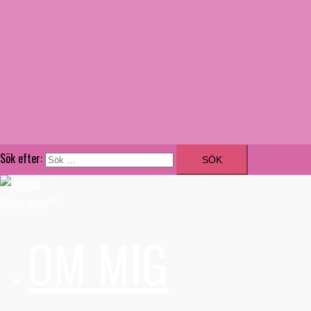
Sök efter:
Stäng meny
OM MIG