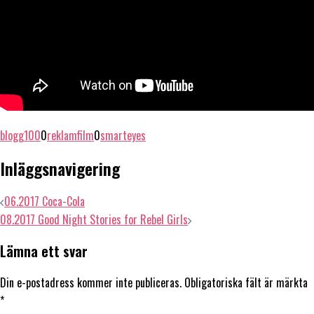
blogg100
0
reklamfilm
0
smarteyes
Inläggsnavigering
06.2017 Coca-Cola
08.2017 Good Night Stories for Rebel Girls
Lämna ett svar
Din e-postadress kommer inte publiceras.
Obligatoriska fält är märkta
*