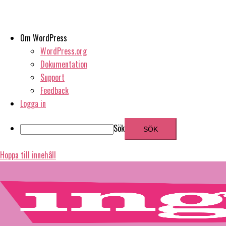
Om WordPress
WordPress.org
Dokumentation
Support
Feedback
Logga in
Sök
Hoppa till innehåll