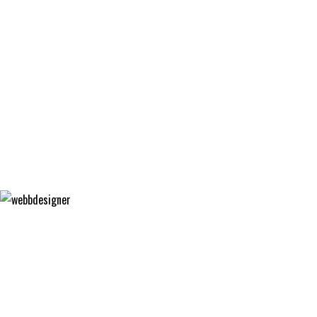
ILLUSTRATÖR
GRAFISK FORMGIVARE
MATGLÄDJE
FÄRGFOKUS
WEBBDESIGNER