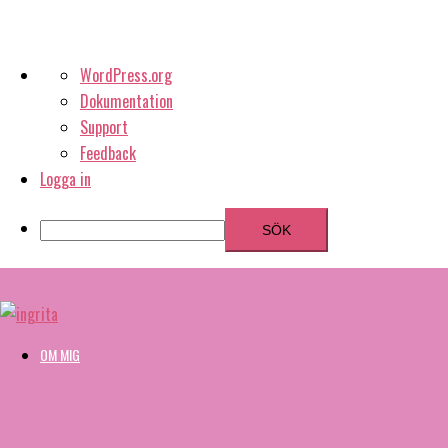
Om
WordPress.org
WordPress
Dokumentation
Support
Feedback
Logga in
Sök
Hoppa
till
innehåll
OM MIG